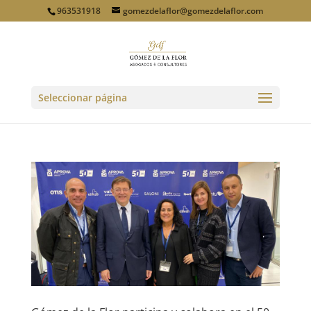
963531918
gomezdelaflor@gomezdelaflor.com
Seleccionar página