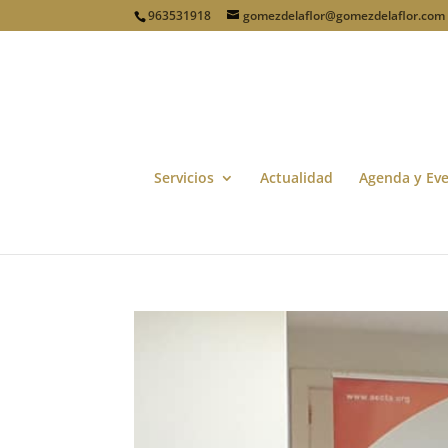
963531918
gomezdelaflor@gomezdelaflor.com
Servicios
Actualidad
Agenda y Ev