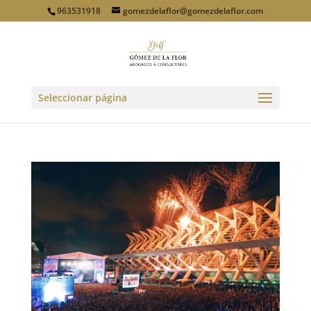
963531918
gomezdelaflor@gomezdelaflor.com
Seleccionar página