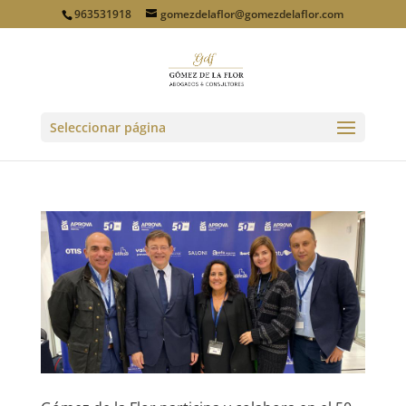
963531918
gomezdelaflor@gomezdelaflor.com
Seleccionar página