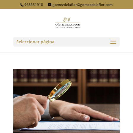
963531918
gomezdelaflor@gomezdelaflor.com
Seleccionar página