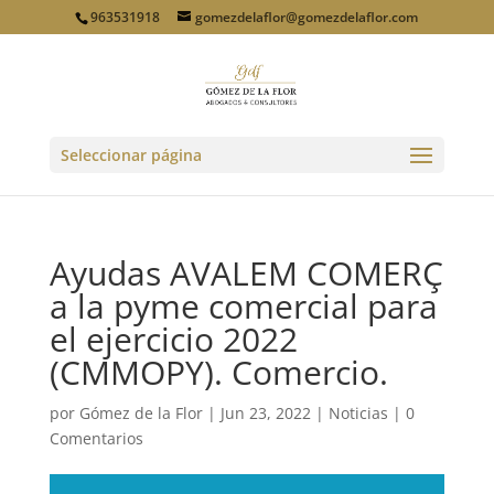
963531918
gomezdelaflor@gomezdelaflor.com
Seleccionar página
Ayudas AVALEM COMERÇ
a la pyme comercial para
el ejercicio 2022
(CMMOPY). Comercio.
por
Gómez de la Flor
|
Jun 23, 2022
|
Noticias
|
0
Comentarios