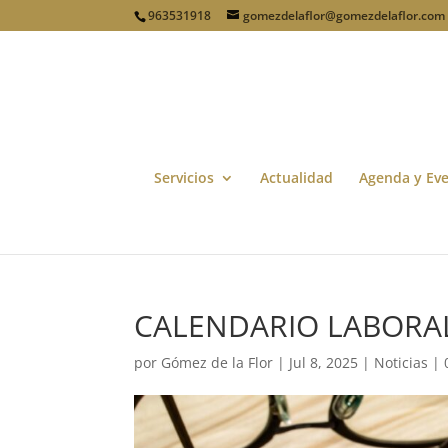
963531918
gomezdelaflor@gomezdelaflor.com
Servicios
Actualidad
Agenda y Ev
CALENDARIO LABORA
por
Gómez de la Flor
|
Jul 8, 2025
|
Noticias
|