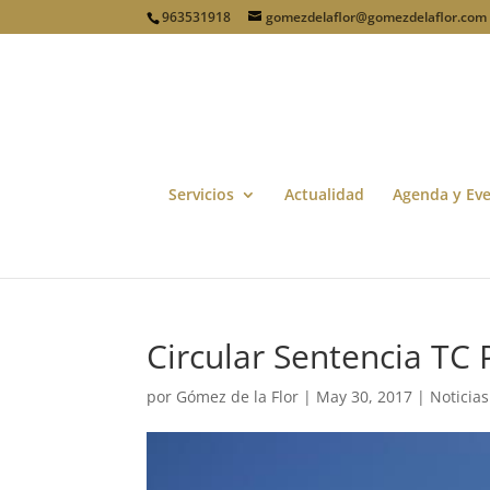
963531918
gomezdelaflor@gomezdelaflor.com
Servicios
Actualidad
Agenda y Ev
Circular Sentencia TC 
por
Gómez de la Flor
|
May 30, 2017
|
Noticias