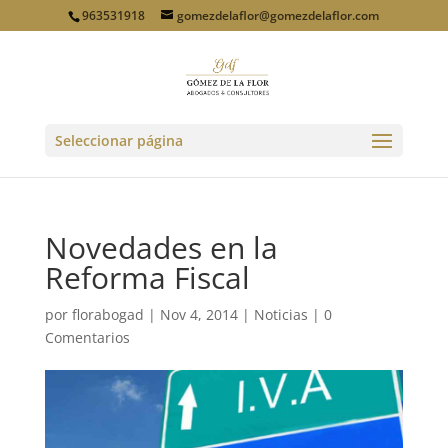
963531918
gomezdelaflor@gomezdelaflor.com
Seleccionar página
Novedades en la
Reforma Fiscal
por
florabogad
|
Nov 4, 2014
|
Noticias
|
0
Comentarios