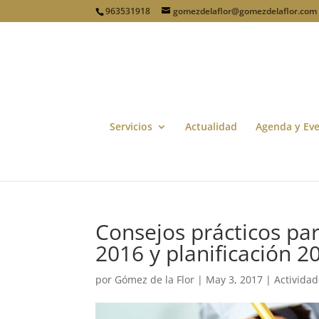
963531918
gomezdelaflor@gomezdelaflor.com
Servicios
Actualidad
Agenda y Ev
Consejos prácticos par
2016 y planificación 2
por
Gómez de la Flor
|
May 3, 2017
|
Activida