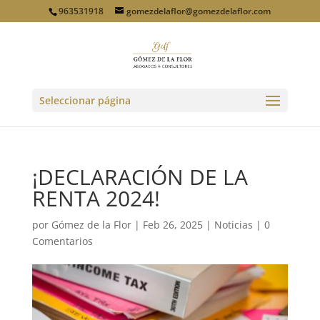
963531918
gomezdelaflor@gomezdelaflor.com
Seleccionar página
¡DECLARACIÓN DE LA
RENTA 2024!
por
Gómez de la Flor
|
Feb 26, 2025
|
Noticias
|
0
Comentarios