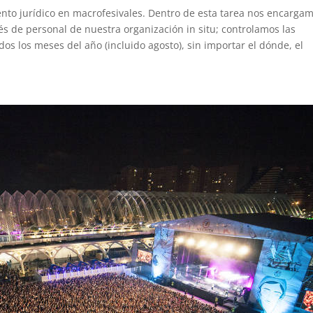
nto jurídico en macrofesivales. Dentro de esta tarea nos encarga
avés de personal de nuestra organización in situ; controlamos las
dos los meses del año (incluido agosto), sin importar el dónde, el