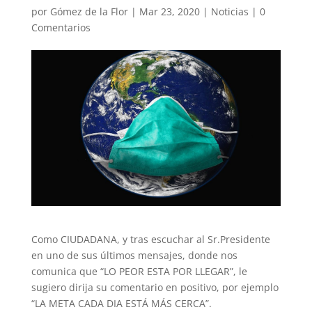
por
Gómez de la Flor
|
Mar 23, 2020
|
Noticias
|
0
Comentarios
Como CIUDADANA, y tras escuchar al Sr.Presidente
en uno de sus últimos mensajes, donde nos
comunica que “LO PEOR ESTA POR LLEGAR”, le
sugiero dirija su comentario en positivo, por ejemplo
“LA META CADA DIA ESTÁ MÁS CERCA”.