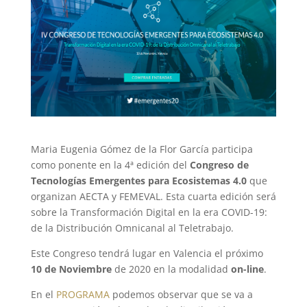
Maria Eugenia Gómez de la Flor García participa
como ponente en la 4ª edición del
Congreso de
Tecnologías Emergentes para Ecosistemas 4.0
que
organizan AECTA y FEMEVAL. Esta cuarta edición será
sobre la Transformación Digital en la era COVID-19:
de la Distribución Omnicanal al Teletrabajo.
Este Congreso tendrá lugar en Valencia el próximo
10 de Noviembre
de 2020 en la modalidad
on-line
.
En el
PROGRAMA
podemos observar que se va a