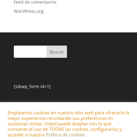
Feed de comentarios
WordPress.org
[sibwp_form id=1]
Empleamos cookies en nuestro sitio web para ofrecerle la
mejor experiencia recordando sus preferencias en
sucesivas visitas. Usted puede Aceptar con lo que
consiente el uso de TODAS las cookies, configurarlas y
acceder a nuestra
Política de cookies
.