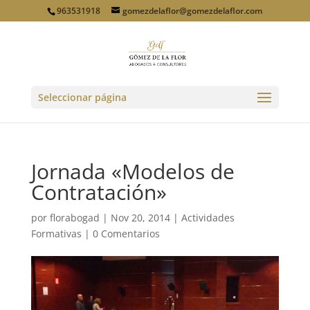
963531918
gomezdelaflor@gomezdelaflor.com
Seleccionar página
Jornada «Modelos de
Contratación»
por
florabogad
|
Nov 20, 2014
|
Actividades
Formativas
|
0 Comentarios