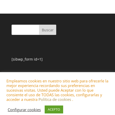
[sibwp_form id=1]
Empleamos cookies en nuestro sitio web para ofrecerle la
mejor experiencia recordando sus preferencias en
sucesivas visitas. Usted puede Aceptar con lo que
consiente el uso de TODAS las cookies, configurarlas y
acceder a nuestra
Política de cookies
.
Diseñado por
Elegant Themes
| Desarrollado por
Configurar cookies
ACEPTO
WordPress