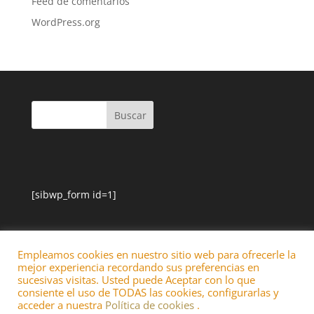
Feed de comentarios
WordPress.org
[sibwp_form id=1]
Empleamos cookies en nuestro sitio web para ofrecerle la
mejor experiencia recordando sus preferencias en
sucesivas visitas. Usted puede Aceptar con lo que
consiente el uso de TODAS las cookies, configurarlas y
acceder a nuestra
Política de cookies
.