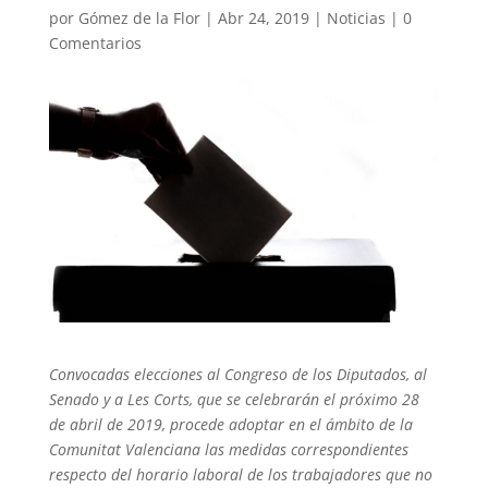
por
Gómez de la Flor
|
Abr 24, 2019
|
Noticias
|
0
Comentarios
Convocadas elecciones al Congreso de los Diputados, al
Senado y a Les Corts, que se celebrarán el próximo 28
de abril de 2019, procede adoptar en el ámbito de la
Comunitat Valenciana las medidas correspondientes
respecto del horario laboral de los trabajadores que no