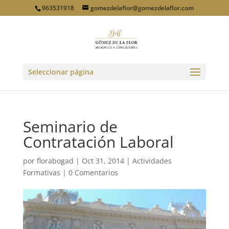
963531918
gomezdelaflor@gomezdelaflor.com
Seleccionar página
Seminario de
Contratación Laboral
por
florabogad
|
Oct 31, 2014
|
Actividades
Formativas
|
0 Comentarios