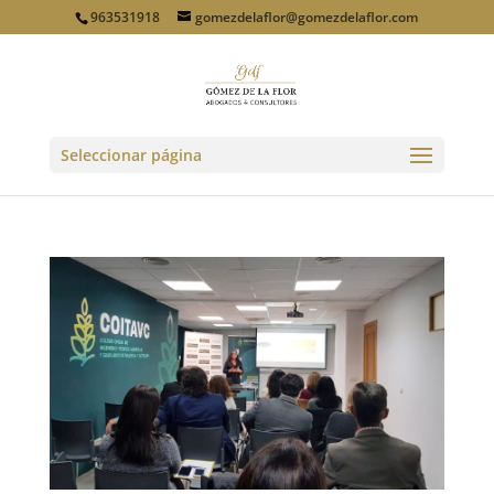
963531918
gomezdelaflor@gomezdelaflor.com
Seleccionar página