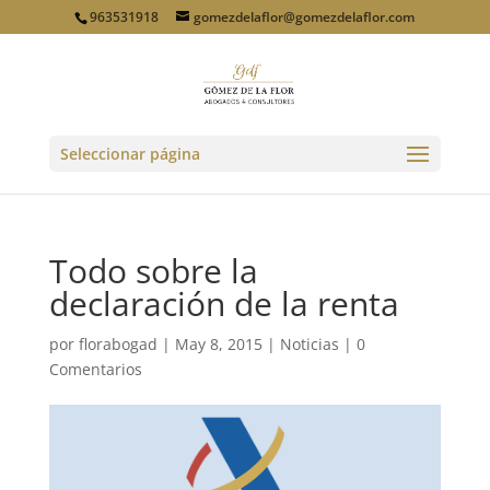
963531918
gomezdelaflor@gomezdelaflor.com
Seleccionar página
Todo sobre la
declaración de la renta
por
florabogad
|
May 8, 2015
|
Noticias
|
0
Comentarios